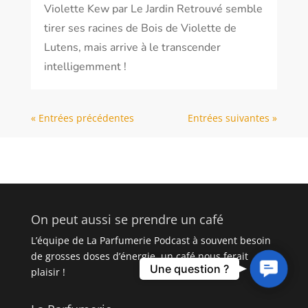
Violette Kew par Le Jardin Retrouvé semble
tirer ses racines de Bois de Violette de
Lutens, mais arrive à le transcender
intelligemment !
« Entrées précédentes
Entrées suivantes »
On peut aussi se prendre un café
L’équipe de La Parfumerie Podcast à souvent besoin
de grosses doses d’énergie, un café nous ferait
Contact
Une question ?
plaisir !
Us