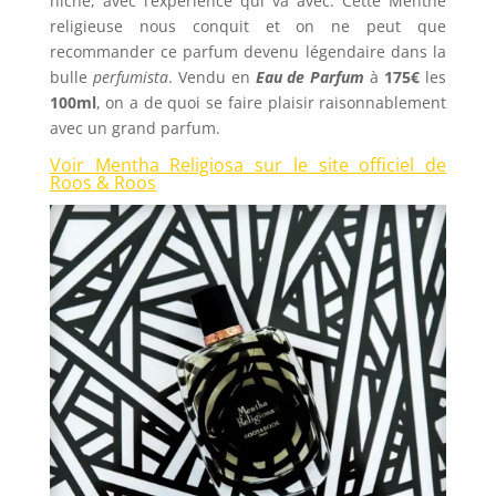
niche, avec l’expérience qui va avec. Cette Menthe
religieuse nous conquit et on ne peut que
recommander ce parfum devenu légendaire dans la
bulle
perfumista
. Vendu en
Eau de Parfum
à
175€
les
100ml
, on a de quoi se faire plaisir raisonnablement
avec un grand parfum.
Voir Mentha Religiosa sur le site officiel de
Roos & Roos