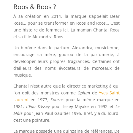
Roos & Roos ?
À sa création en 2014, la marque s’appelait Dear
Rose… pour se transformer en Roos and Roos… C’est
une histoire de femmes ici. La maman Chantal Roos
et sa fille Alexandra Roos.
Un binôme dans le parfum. Alexandra, musicienne,
encourage sa mère, gourou de la parfumerie, à
développer leurs propres fragrances. Certaines ont
d’ailleurs des noms évocateurs de morceaux de
musique.
Chantal n’est autre que la directrice marketing à qui
l’on doit des monstres comme
Opium
de
Yves Saint
Laurent
en 1977,
Kouros
pour la même marque en
1981,
L’Eau D’Issey
pour Issey Miyake en 1992 et
Le
Mâle
pour Jean-Paul Gaultier 1995. Bref, y a du lourd,
c’est une pointure.
La marque possède une quinzaine de références. De