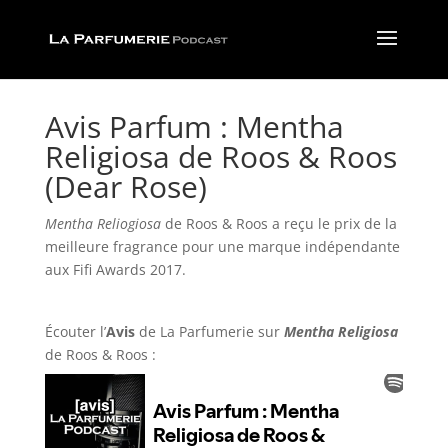
Avis Parfum : Mentha
Religiosa de Roos & Roos
(Dear Rose)
Mentha Reliogiosa
de Roos & Roos a reçu le prix de la
meilleure fragrance pour une marque indépendante
aux Fifi Awards 2017.
Écouter l’
Avis
de La Parfumerie
sur
Mentha Religiosa
de Roos & Roos :